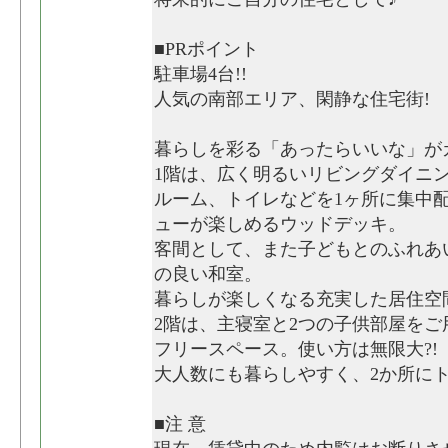
■PRポイント
駐車場4台!!
人気の南部エリア、閑静な住宅街!
暮らしを彩る「あったらいいな」が
1階は、広く明るいリビングダイニ
ルーム、トイレなどを1ヶ所に集中
ューが楽しめるウッドデッキ。
客間として、また子どもとのふれあ
の良い和室。
暮らしが楽しくなる充実した居住空
2階は、主寝室と2つの子供部屋を
フリースペース。使い方は無限大?!
大人数にも暮らしやすく、2か所に
■注 意