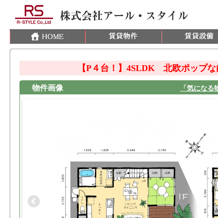
【P４台！】4SLDK 北欧ポップ
物件画像
「気になる