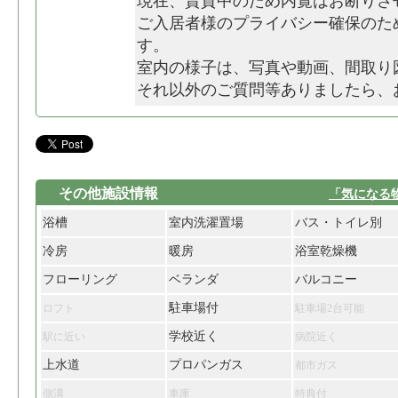
現在、賃貸中のため内覧はお断りさ
ご入居者様のプライバシー確保のた
す。
室内の様子は、写真や動画、間取り
それ以外のご質問等ありましたら、
その他施設情報
「気になる
浴槽
室内洗濯置場
バス・トイレ別
冷房
暖房
浴室乾燥機
フローリング
ベランダ
バルコニー
駐車場付
ロフト
駐車場2台可能
学校近く
駅に近い
病院近く
上水道
プロパンガス
都市ガス
側溝
車庫
特典付