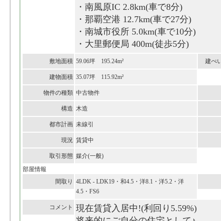
・南風原IC 2.8km(車で8分)
・那覇空港 12.7km(車で27分)
・南城市役所 5.0km(車で10分)
・大里郵便局 400m(徒歩5分)
敷地面積
59.06坪 195.24m²
建ぺ
建物面積
35.07坪 115.92m²
物件の種類
中古物件
構造
木造
都市計画
未線引
現況
賃貸中
取引形態
媒介(一般)
部屋情報
間取り
4LDK - LDK19・和4.5・洋8.1・洋5.2・洋
4.5・FS6
現在賃貸入居中!(利回り5.59%)
コメント
将来的にご自分の住宅として♪