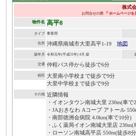
株式会
お問合せの際
『 ホームページを
高平8
物件名
タイプ
事業用
沖縄県南城市大里高平1-19
地図
住所
築年月
令和元年(平成31年) 4月 築
仲程バス停から徒歩で6分
交通
大里南小学校まで徒歩で9分
校区
大里中学校まで徒歩で9分
近隣情報
その他
・イオンタウン南城大里 230m(車で2
・JAおきなわ Aコープ アトール 550
・南部徳洲会病院 4.0km(車で10分)
・ふく薬局イオン南城大里店 230m(
・ローソン南城高平店 550m(徒歩8分