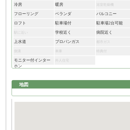
冷房
暖房
浴室乾燥機
フローリング
ベランダ
バルコニー
ロフト
駐車場付
駐車場2台可能
学校近く
病院近く
駅に近い
上水道
プロパンガス
都市ガス
側溝
車庫
特典付
モニター付インター
外人住宅
ホン
地図