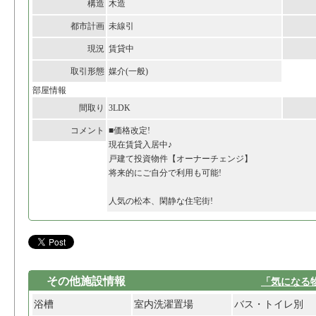
構造
木造
都市計画
未線引
現況
賃貸中
取引形態
媒介(一般)
部屋情報
間取り
3LDK
コメント
■価格改定!
現在賃貸入居中♪
戸建て投資物件【オーナーチェンジ】
将来的にご自分で利用も可能!
人気の松本、閑静な住宅街!
その他施設情報
「気になる
浴槽
室内洗濯置場
バス・トイレ別