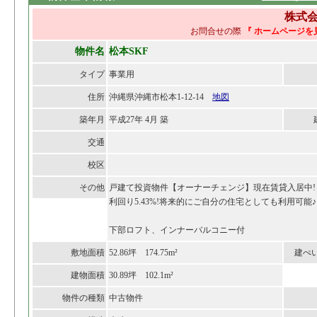
株式会
お問合せの際
『 ホームページを
物件名
松本SKF
タイプ
事業用
住所
沖縄県沖縄市松本1-12-14
地図
築年月
平成27年 4月 築
交通
校区
その他
戸建て投資物件【オーナーチェンジ】現在賃貸入居中!
利回り5.43%!将来的にご自分の住宅としても利用可能♪
下部ロフト、インナーバルコニー付
敷地面積
52.86坪 174.75m²
建ぺ
建物面積
30.89坪 102.1m²
物件の種類
中古物件