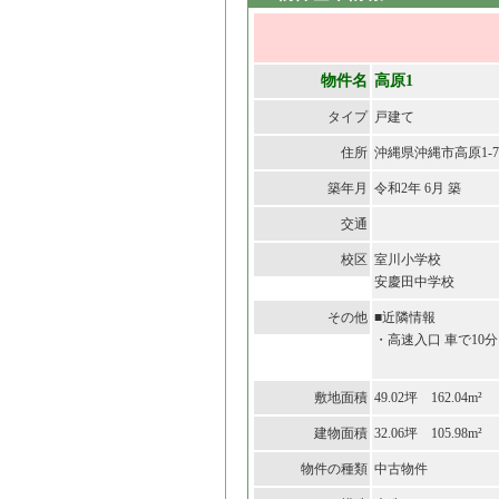
物件名
高原1
タイプ
戸建て
住所
沖縄県沖縄市高原1-7
築年月
令和2年 6月 築
交通
校区
室川小学校
安慶田中学校
その他
■近隣情報
・高速入口 車で10分
敷地面積
49.02坪 162.04m²
建物面積
32.06坪 105.98m²
物件の種類
中古物件