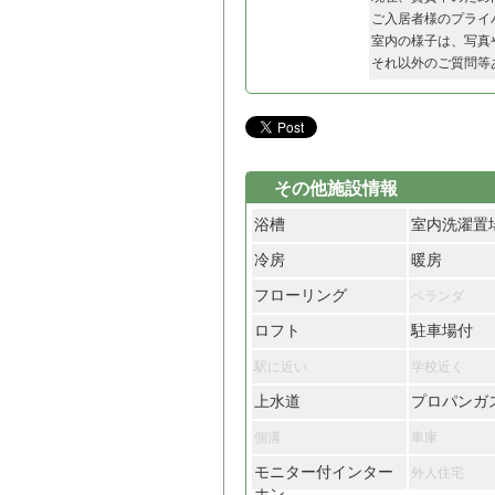
ご入居者様のプライ
室内の様子は、写真
それ以外のご質問等
その他施設情報
浴槽
室内洗濯置
冷房
暖房
フローリング
ベランダ
ロフト
駐車場付
駅に近い
学校近く
上水道
プロパンガ
側溝
車庫
モニター付インター
外人住宅
ホン