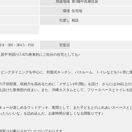
用途地域
第1種中高層住居
環境
住宅地
引渡し
相談
洋6.8・洋6・洋4.5・FS6
空室日
居中!利回り5.42%将来的にご自分の住宅としても♪
リビングダイニングを中心に、対面式キッチン、バスルーム、トイレなどを1ヶ所に
の子供部屋。収納力を高めるために「メザニン(中2階)」を設け、さらには3m以上の
も設けた新発想の住まい。また、沖縄カスタムとして、フリースペースとトイレを
キューが楽しめるウッドデッキ、客間として、また子どもとのふれあいスペースと
ったらいいな」を詰め込んだ、お家時間が楽しくなる間取りです♪
内覧はお断りさせていただいております。