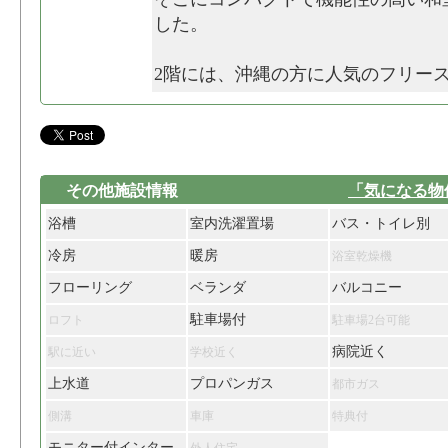
した。
2階には、沖縄の方に人気のフリー
その他施設情報
「気になる物
浴槽
室内洗濯置場
バス・トイレ別
冷房
暖房
浴室乾燥機
フローリング
ベランダ
バルコニー
駐車場付
ロフト
駐車場2台可能
病院近く
駅に近い
学校近く
上水道
プロパンガス
都市ガス
側溝
車庫
特典付
モニター付インター