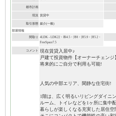
都市計画
現況
賃貸中
取引形態
媒介(一般)
部屋情報
間取り
4LDK - LDK22・和4.5・洋8・洋5.9・洋5.2・
FreeSpace7.5
現在賃貸入居中♪
コメント
戸建て投資物件【オーナーチェンジ】利
将来的にご自分で利用も可能!
人気の中部エリア、閑静な住宅街!
1階は、広く明るいリビングダイニ
ルーム、トイレなどを1ヶ所に集中
暮らしが楽しくなる充実した居住空
そこにコンパクトで機能性の高い和