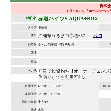
株式会
お問合せの際
『 ホームページを
赤道ハイツ5 AQUA+BOX
物件名
タイプ
事業用
沖縄県うるま市赤道657-2
地図
住所
築年月
令和元年(平成31年) 10月 築
交通
校区
戸建て投資物件【オーナーチェンジ
その他
住宅としても利用可能♪
敷地面積
63.66坪 210.45m²
建ぺ
建物面積
35.06坪 115.9m²
物件の種類
中古物件
構造
木造