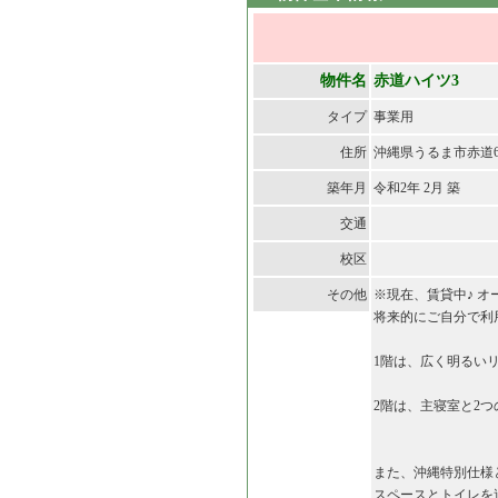
物件名
赤道ハイツ3
タイプ
事業用
住所
沖縄県うるま市赤道6
築年月
令和2年 2月 築
交通
校区
その他
※現在、賃貸中♪ 
将来的にご自分で利
1階は、広く明るい
2階は、主寝室と2
また、沖縄特別仕様
スペースとトイレ