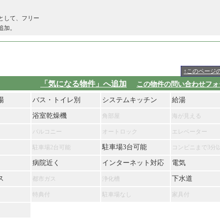
として、フリー
追加。
↑このページ
「気になる物件」へ追加
この物件の問い合わせフォ
場
バス・トイレ別
システムキッチン
給湯
浴室乾燥機
角部屋
海が見える
バルコニー
オートロック
エレベーター
駐車場3台可能
駐車場2台可能
コンビニまで3分
病院近く
インターネット対応
電気
ス
下水道
都市ガス
浄化槽
特典付
駐車場なし
家具付