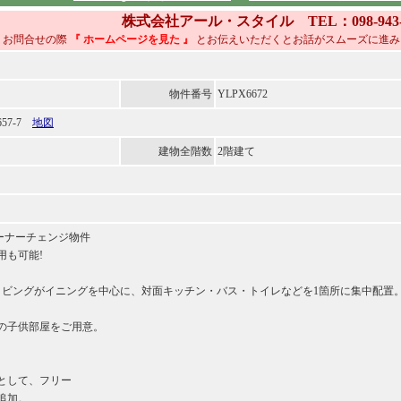
株式会社アール・スタイル TEL：098-943-8
お問合せの際
『 ホームページを見た
』
とお伝えいただくとお話がスムーズに進み
物件番号
YLPX6672
57-7
地図
建物全階数
2階建て
オーナーチェンジ物件
用も可能!
リビングがイニングを中心に、対面キッチン・バス・トイレなどを1箇所に集中配置
つの子供部屋をご用意。
として、フリー
を追加。