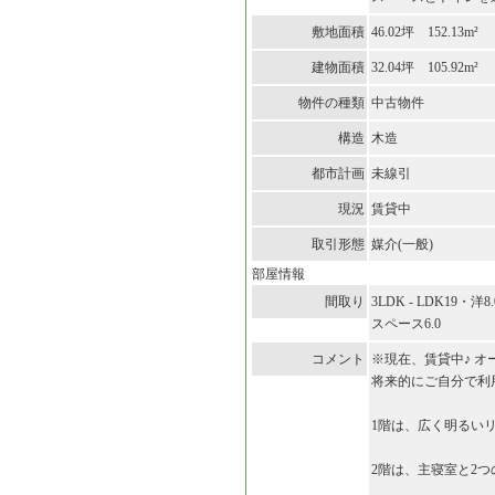
敷地面積
46.02坪 152.13m²
建物面積
32.04坪 105.92m²
物件の種類
中古物件
構造
木造
都市計画
未線引
現況
賃貸中
取引形態
媒介(一般)
部屋情報
間取り
3LDK - LDK19・洋
スペース6.0
コメント
※現在、賃貸中♪ オー
将来的にご自分で利
1階は、広く明るい
2階は、主寝室と2