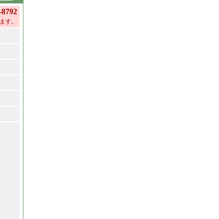
792
ます。
。